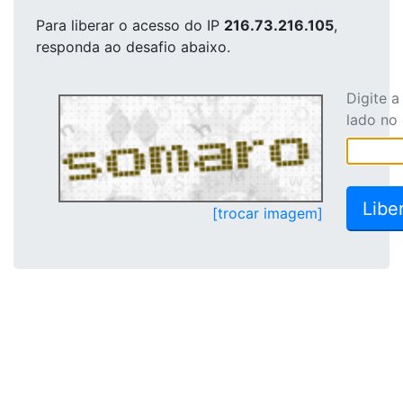
Para liberar o acesso
do IP
216.73.216.105
,
responda ao desafio abaixo.
Digite 
lado no
[trocar imagem]